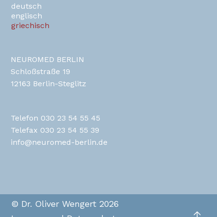
de
en
gr
NEUROMED BERLIN
Schloßstraße 19
12163 Berlin-Steglitz
Telefon 030 23 54 55 45
Telefax 030 23 54 55 39
info@neuromed-berlin.de
© Dr. Oliver Wengert 2026