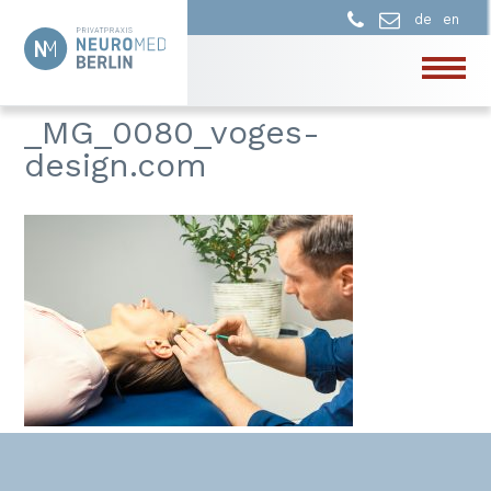
de
en
_MG_0080_voges-
design.com