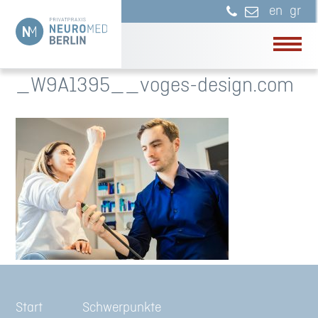
en
gr
_W9A1395__voges-design.com
Start
Schwerpunkte