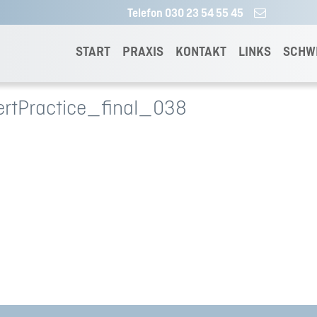
Telefon 030 23 54 55 45
START
PRAXIS
KONTAKT
LINKS
SCHW
ertPractice_final_038