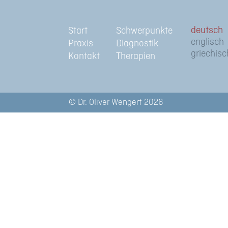
de
Start
Schwerpunkte
en
Praxis
Diagnostik
gr
Kontakt
Therapien
© Dr. Oliver Wengert 2026