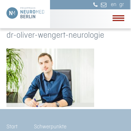
en
gr
dr-oliver-wengert-neurologie
Start
Schwerpunkte