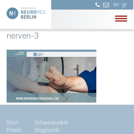
en
gr
nerven-3
Start
Schwerpunkte
Praxis
Diagnostik