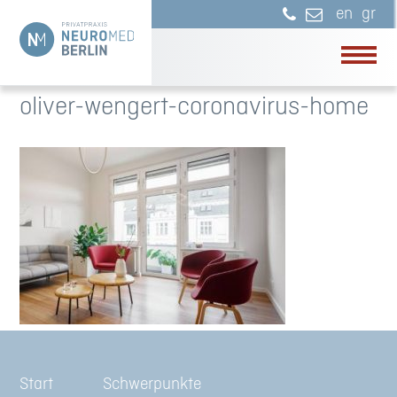
en
gr
oliver-wengert-coronavirus-home
Start
Schwerpunkte