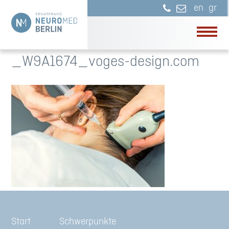
en
gr
_W9A1674_voges-design.com
Start
Schwerpunkte